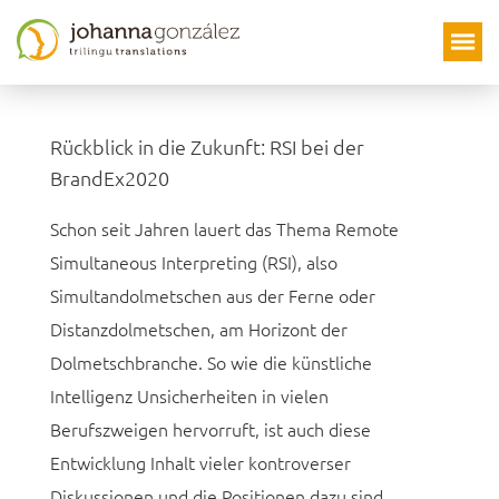
Skip
to
content
Schlagwort:
Simultandolmetscher
Rückblick in die Zukunft: RSI bei der
BrandEx2020
Schon seit Jahren lauert das Thema Remote
Simultaneous Interpreting (RSI), also
Simultandolmetschen aus der Ferne oder
Distanzdolmetschen, am Horizont der
Dolmetschbranche. So wie die künstliche
Intelligenz Unsicherheiten in vielen
Berufszweigen hervorruft, ist auch diese
Entwicklung Inhalt vieler kontroverser
Diskussionen und die Positionen dazu sind