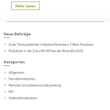
„Rückblick
Mehr lesen
in
die
Zukunft:
Neue Beiträge
RSI
bei
Gute Tonqualität bei Videokonferenzen: 5 Best Practices
der
Rückblick in die Zukunft: RSI bei der BrandEx2020
BrandEx2020“
Kategorien
Allgemein
Ferndolmetschen
Remote Simultaneous Interpreting
RSI
Videodolmetschen